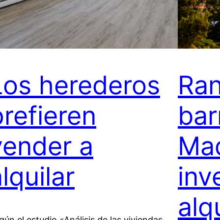
Los herederos
Ran
prefieren
bar
vender a
Mad
lquilar
inv
alq
gún el estudio «Análisis de las viviendas