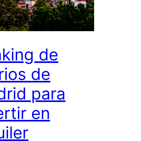
king de
rios de
rid para
ertir en
uiler