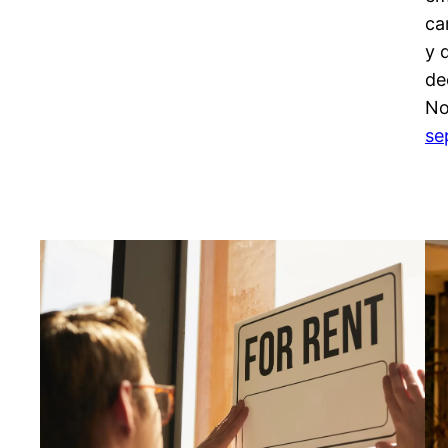
ca
y 
de
No
se