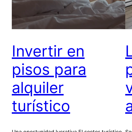
Invertir en
pisos para
alquiler
turístico
a
Una oportunidad lucrativa El sector turístico
Se