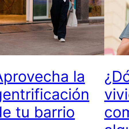
Aprovecha la
¿Dó
gentrificación
viv
de tu barrio
com