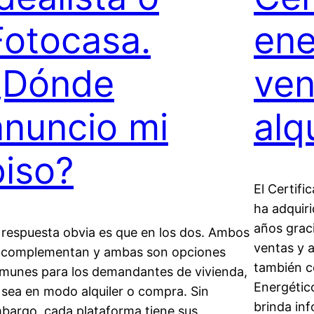
Fotocasa.
ene
¿Dónde
ven
anuncio mi
alq
piso?
El Certifi
ha adquiri
años graci
 respuesta obvia es que en los dos. Ambos
ventas y a
 complementan y ambas son opciones
también c
munes para los demandantes de vivienda,
Energético
 sea en modo alquiler o compra. Sin
brinda inf
bargo, cada plataforma tiene sus